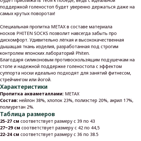
будет приближать тебя к победе, ведь с идеальной
поддержкой голеностоп будет уверенно держаться даже на
самых крутых поворотах!
Специальная пропитка METAX в составе материала
носков PHITEN SOCKS позволит навсегда забыть про
дискомфорт. Удивительно лёгкая и высококачественная
дышащая ткань изделия, разработанная под строгим
контролем японских лабораторий Phiten.
Благодаря силиконовым противоскользящим подушечкам на
стопе и надежной поддержке голеностопа с эффектом
суппорта носки идеально подходят для занятий фитнесом,
стрейчингом или йогой.
Характеристики
Пропитка акваметаллами:
METAX
Состав:
нейлон 38%, хлопок 23%, полиэстер 20%, акрил 17%,
полиуретан 2%.
Таблица размеров
25-27 см
соответствует размеру с 39 по 43
27~29 см
соответствует размеру с 42 по 44,5
22-24 см
соответствует размеру с 36 по 38.5