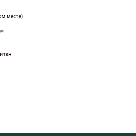
ом месте)
см
титан