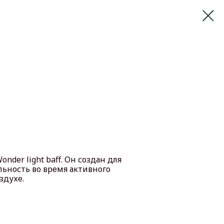
nder light baff. Он создан для
льность во время активного
здухе.