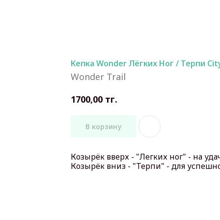
Кепка Wonder Лёгких Ног / Терпи Cit
Wonder Trail
тг.
1700,00
В корзину
Козырёк вверх - "Легких ног" - на уда
Козырёк вниз - "Терпи" - для успеш