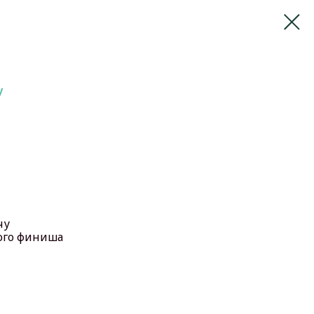
y
чу
ного финиша