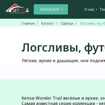
КАТАЛОГ
О нас
Те
Главная
/
Каталог
/
Одежда
/
Логсливы, фут
Логсливы, фу
Лёгкие, яркие и дышащие, они подни
Кепки Wonder Trail весёлые и яркие,
Самая известная серия коллекции - ке