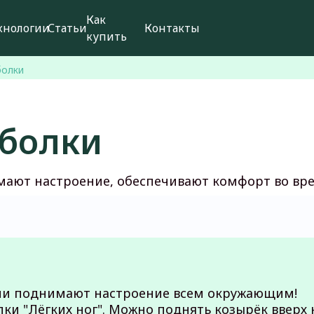
Как
хнологии
Статьи
Контакты
купить
болки
тболки
мают настроение, обеспечивают комфорт во вре
 они поднимают настроение всем окружающим!
пки "Лёгких ног". Можно поднять козырёк вверх 